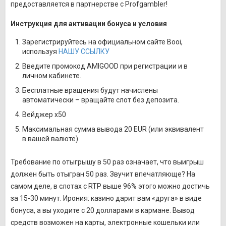
предоставляется в партнерстве с Profgambler!
Инструкция для активации бонуса и условия
Зарегистрируйтесь на официальном сайте Booi,
используя
НАШУ ССЫЛКУ
Введите промокод AMIGOOD при регистрации и в
личном кабинете.
Бесплатные вращения будут начислены
автоматически – вращайте слот без депозита.
Вейджер x50
Максимальная сумма вывода 20 EUR (или эквивалент
в вашей валюте)
Требование по отыгрышу в 50 раз означает, что выигрыш
должен быть отыгран 50 раз. Звучит впечатляюще? На
самом деле, в слотах с RTP выше 96% этого можно достичь
за 15-30 минут. Ирония: казино дарит вам «друга» в виде
бонуса, а вы уходите с 20 долларами в кармане. Вывод
средств возможен на карты, электронные кошельки или