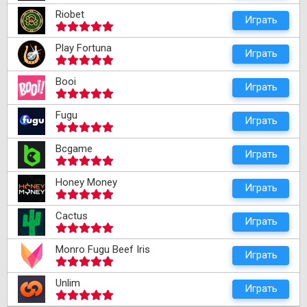
Riobet
Играть
Play Fortuna
Играть
Booi
Играть
Fugu
Играть
Bcgame
Играть
Honey Money
Играть
Cactus
Играть
Monro Fugu Beef Iris
Играть
Unlim
Играть