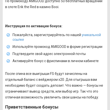
По промокоду AMIGOOD доступно 50 бесплатных вращений
в слоте Erik the Red в казино Booi.
Инструкция по активации бонуса:
Пожалуйста, зарегистрируйтесь по нашей
уникальной
ссылке
Используйте промокод AMIGOOD в форме регистрации
Подтвердите свой адрес электронной почты
Активируйте бонус с фриспинами в личном кабинете
После спина все выигрыши FS будут зачислены на
отдельный баланс с вейджером х20. Для отыгрыша вам
необходимо будет создать депозит. Что важно — бонусы не
ограничивают вывод средств, или выбор игр. Так что это
отличная возможность увеличить свои шансы на победу.
Приветственные бонусы