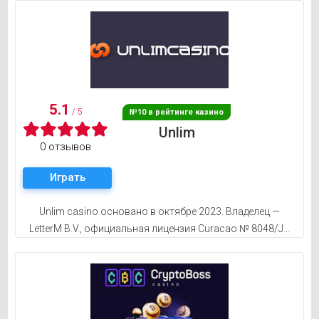
5.1
/ 5
№10 в рейтинге казино
Unlim
0 отзывов
Играть
Unlim casino основано в октябре 2023. Владелец —
LetterM B.V., официальная лицензия Curacao № 8048/J…