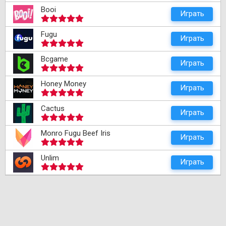
Booi
Играть
Fugu
Играть
Bcgame
Играть
Honey Money
Играть
Cactus
Играть
Monro Fugu Beef Iris
Играть
Unlim
Играть