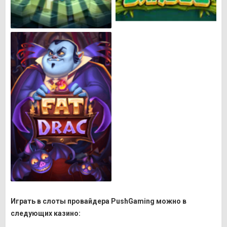
Играть в слоты провайдера PushGaming можно в
следующих казино: