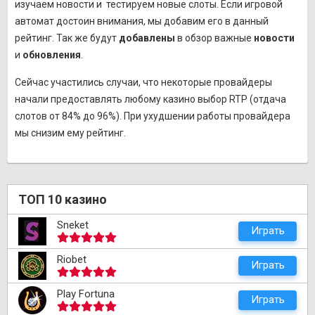
изучаем новости и тестируем новые слоты. Если игровой
автомат достоин внимания, мы добавим его в данный
рейтинг. Так же будут
добавлены
в обзор важные
новости
и
обновления
.
Сейчас участились случаи, что некоторые провайдеры
начали предоставлять любому казино выбор RTP (отдача
слотов от 84% до 96%). При ухудшении работы провайдера
мы снизим ему рейтинг.
ТОП 10 казино
Sneket
Играть
Riobet
Играть
Play Fortuna
Играть