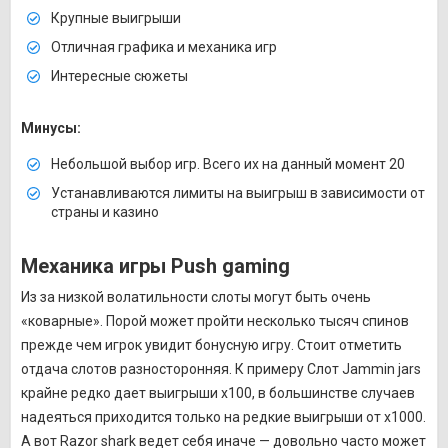
Крупные выигрыши
Отличная графика и механика игр
Интересные сюжеты
Минусы:
Небольшой выбор игр. Всего их на данный момент 20
Устанавливаются лимиты на выигрыш в зависимости от
страны и казино
Механика игры Push gaming
Из за низкой волатильности слоты могут быть очень
«коварные». Порой может пройти несколько тысяч спинов
прежде чем игрок увидит бонусную игру. Стоит отметить
отдача слотов разносторонняя. К примеру Слот Jammin jars
крайне редко дает выигрыши x100, в большинстве случаев
надеяться приходится только на редкие выигрыши от x1000.
А вот Razor shark ведет себя иначе — довольно часто может